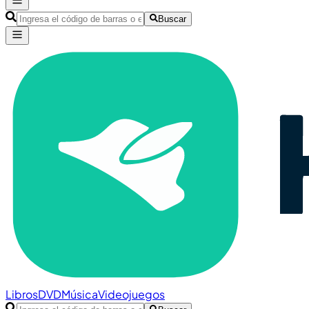
Buscar
Libros
DVD
Música
Videojuegos