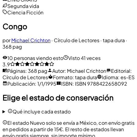
Segunda vida
Ciencia Ficción
Congo
por
Michael Crichton
·
Círculo de Lectores
· tapa dura
·
368 pag
10 personas viendo esto
Visto 41 veces
3.9
Páginas
:
368 pag
Autor
:
Michael Crichton
Editorial
:
Círculo de Lectores
Formato
:
tapa dura
Idioma
:
es-ES
Publicación
:
1/1/1995
ISBN
:
ISBN 9788422658092
Elige el estado de conservación
Qué incluye cada estado
El estado Nuevo solo se envía a México, con envío gratis
en pedidos a partir de 15€. El resto de estados llevan
envío gratis siempre, sin importe mínimo.