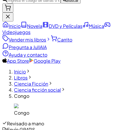
Buscar
Inicio
Novela
DVD y Películas
Música
Videojuegos
Vender mis libros
Carrito
Pregunta a JulIA
IA
Ayuda y contacto
App Store
Google Play
Inicio
Libros
Ciencia Ficción
Ciencia ficción social
Congo
Congo
Revisado a mano
Envío GRATIS