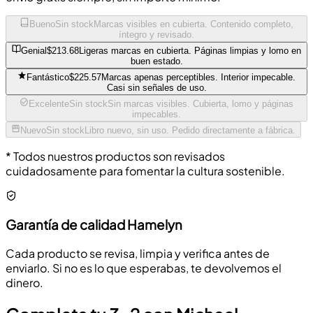
Bueno
Sin stock
Marcas visibles en cubierta. Contenido completo,
íntegro y revisado.
Genial
$213.68
Ligeras marcas en cubierta. Páginas limpias y lomo en
buen estado.
Fantástico
$225.57
Marcas apenas perceptibles. Interior impecable.
Casi sin señales de uso.
Excelente
Sin stock
Sin marcas visibles. Cubierta, lomo y páginas
impecables.
Nuevo
Sin stock
Libro nuevo, sin uso. Pedido directamente a fábrica.
* Todos nuestros productos son revisados
cuidadosamente para fomentar la cultura sostenible.
Garantía de calidad Hamelyn
Cada producto se revisa, limpia y verifica antes de
enviarlo. Si no es lo que esperabas, te devolvemos el
dinero.