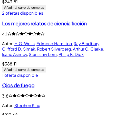
$243.81
Añadir al carro de compras
2 ofertas disponibles
Los mejores relatos de ciencia ficción
4.1
Autor
:
H.G. Wells
,
Edmond Hamilton
,
Ray Bradbury
,
Clifford D. Simak
,
Robert Silverberg
,
Arthur C. Clarke
,
Isaac Asimov
,
Stanislaw Lem
,
Philip K. Dick
$388.11
Añadir al carro de compras
1 oferta disponible
Ojos de fuego
3.8
Autor
:
Stephen King
$213.68