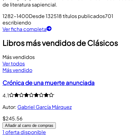
de literatura sapiencial.
1282–1400
Desde 1325
18 títulos publicados
701
escribiendo
Ver ficha completa
Libros más vendidos de Clásicos
Más vendidos
Ver todos
Más vendido
Crónica de una muerte anunciada
4.1
Autor
:
Gabriel García Márquez
$245.56
Añadir al carro de compras
1 oferta disponible