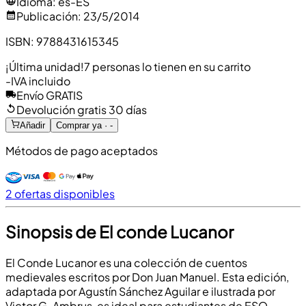
Idioma
:
es-ES
Publicación
:
23/5/2014
ISBN
:
9788431615345
¡Última unidad!
7 personas lo tienen en su carrito
-
IVA incluido
Envío GRATIS
Devolución gratis 30 días
Añadir
Comprar ya · -
Métodos de pago aceptados
2 ofertas disponibles
Sinopsis de El conde Lucanor
El Conde Lucanor es una colección de cuentos
medievales escritos por Don Juan Manuel. Esta edición,
adaptada por Agustín Sánchez Aguilar e ilustrada por
Victor G. Ambrus, es ideal para estudiantes de ESO