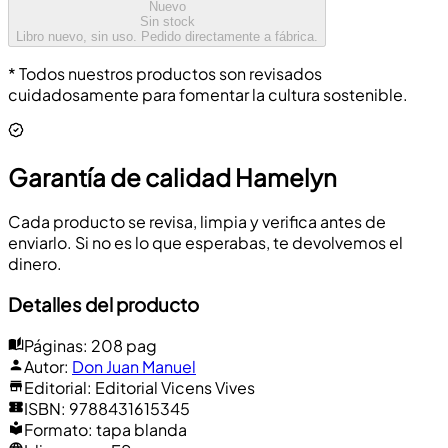
Nuevo
Sin stock
Libro nuevo, sin uso. Pedido directamente a fábrica.
* Todos nuestros productos son revisados
cuidadosamente para fomentar la cultura sostenible.
Garantía de calidad Hamelyn
Cada producto se revisa, limpia y verifica antes de
enviarlo. Si no es lo que esperabas, te devolvemos el
dinero.
Detalles del producto
Páginas
:
208 pag
Autor
:
Don Juan Manuel
Editorial
:
Editorial Vicens Vives
ISBN
:
9788431615345
Formato
:
tapa blanda