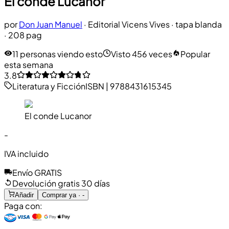
El conde Lucanor
por
Don Juan Manuel
·
Editorial Vicens Vives
· tapa blanda
· 208 pag
11 personas viendo esto
Visto 456 veces
Popular
esta semana
3.8
Literatura y Ficción
ISBN
|
9788431615345
El conde Lucanor
-
IVA incluido
Envío GRATIS
Devolución gratis 30 días
Añadir
Comprar ya · -
Paga con: