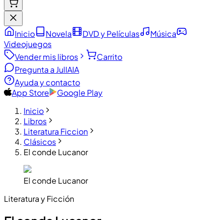
Inicio
Novela
DVD y Películas
Música
Videojuegos
Vender mis libros
Carrito
Pregunta a JulIA
IA
Ayuda y contacto
App Store
Google Play
Inicio
Libros
Literatura Ficcion
Clásicos
El conde Lucanor
El conde Lucanor
Literatura y Ficción