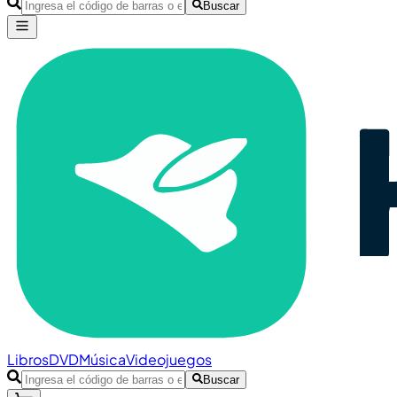
Buscar
Libros
DVD
Música
Videojuegos
Buscar