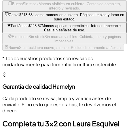
Bueno
Sin stock
Marcas visibles en cubierta. Contenido completo,
íntegro y revisado.
Genial
$213.68
Ligeras marcas en cubierta. Páginas limpias y lomo en
buen estado.
Fantástico
$225.57
Marcas apenas perceptibles. Interior impecable.
Casi sin señales de uso.
Excelente
Sin stock
Sin marcas visibles. Cubierta, lomo y páginas
impecables.
Nuevo
Sin stock
Libro nuevo, sin uso. Pedido directamente a fábrica.
* Todos nuestros productos son revisados
cuidadosamente para fomentar la cultura sostenible.
Garantía de calidad Hamelyn
Cada producto se revisa, limpia y verifica antes de
enviarlo. Si no es lo que esperabas, te devolvemos el
dinero.
Completa tu 3x2 con Laura Esquivel