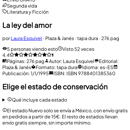
Segunda vida
Literatura y Ficción
La ley del amor
por
Laura Esquivel
·
Plaza & Janés
· tapa dura
· 276 pag
5 personas viendo esto
Visto 52 veces
4.4
Páginas
:
276 pag
Autor
:
Laura Esquivel
Editorial
:
Plaza & Janés
Formato
:
tapa dura
Idioma
:
es-ES
Publicación
:
1/1/1995
ISBN
:
ISBN 9788401385360
Elige el estado de conservación
Qué incluye cada estado
El estado Nuevo solo se envía a México, con envío gratis
en pedidos a partir de 15€. El resto de estados llevan
envío gratis siempre, sin importe mínimo.