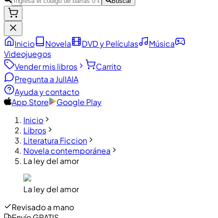
Buscar
Inicio
Novela
DVD y Películas
Música
Videojuegos
Vender mis libros
Carrito
Pregunta a JulIA
IA
Ayuda y contacto
App Store
Google Play
Inicio
Libros
Literatura Ficcion
Novela contemporánea
La ley del amor
La ley del amor
Revisado a mano
Envío GRATIS