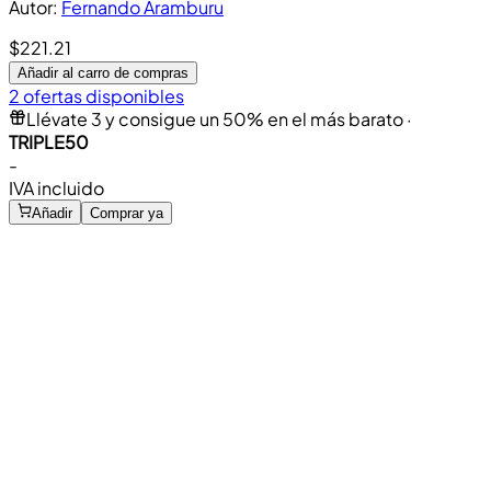
Autor
:
Fernando Aramburu
$221.21
Añadir al carro de compras
2 ofertas disponibles
Llévate 3 y consigue un 50% en el más barato
·
TRIPLE50
-
IVA incluido
Añadir
Comprar ya