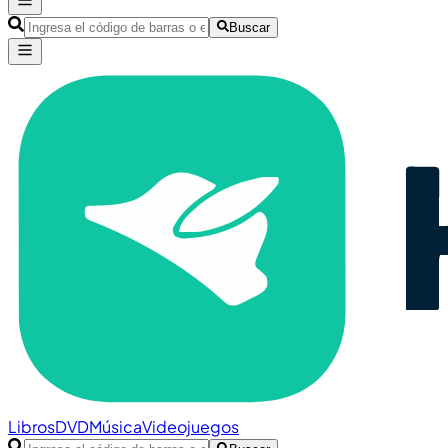
Buscar
Libros
DVD
Música
Videojuegos